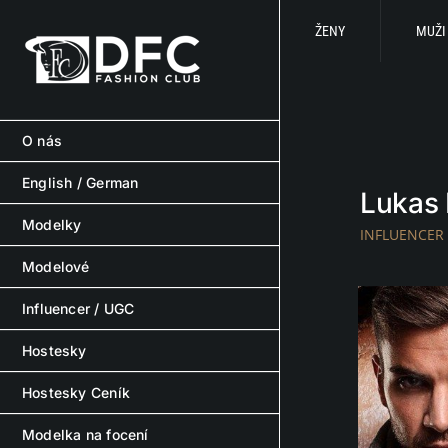
Skip
to
ŽENY
MUŽI
content
O nás
English / German
Lukas 
Modelky
INFLUENCER
Modelové
Influencer / UGC
Hostesky
Hostesky Ceník
Modelka na focení