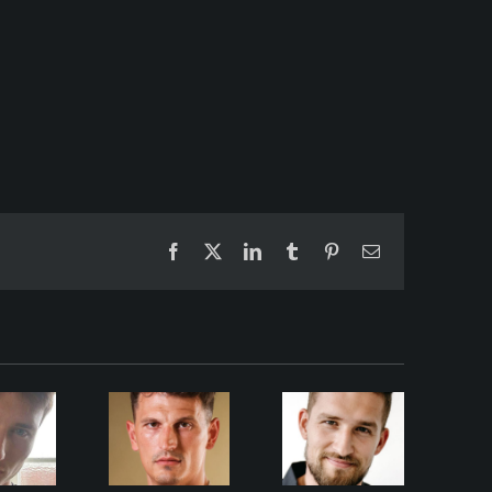
Facebook
X
LinkedIn
Tumblr
Pinterest
Email