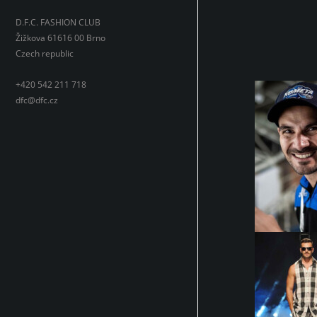
D.F.C. FASHION CLUB
Žižkova 61616 00 Brno
Czech republic
+420 542 211 718
dfc@dfc.cz