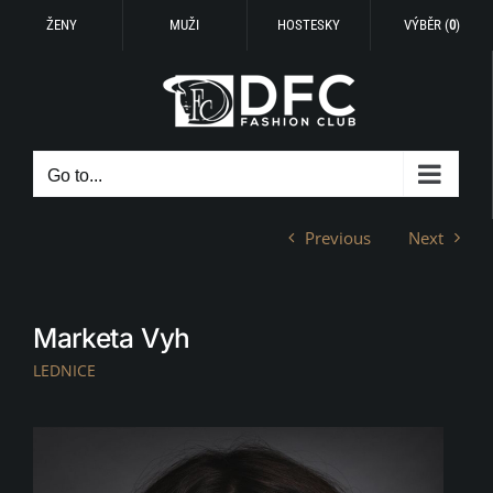
ŽENY
MUŽI
HOSTESKY
VÝBĚR (
0
)
Skip
to
content
Go to...
Previous
Next
Marketa Vyh
LEDNICE