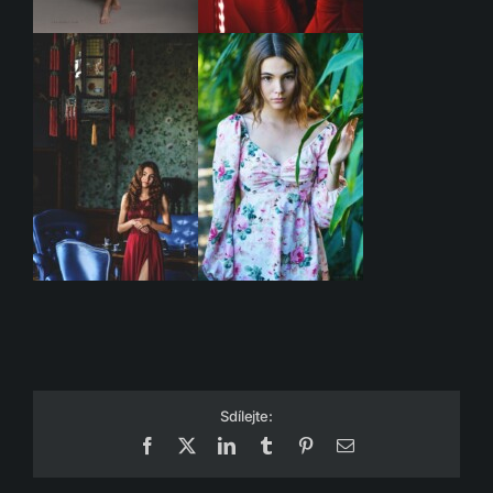
Sdílejte:
Facebook
X
LinkedIn
Tumblr
Pinterest
Email