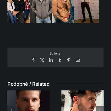
Sdílejte:
Facebook
X
LinkedIn
Tumblr
Pinterest
Email
Podobné / Related