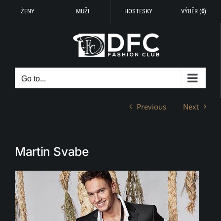
ŽENY
MUŽI
HOSTESKY
VÝBĚR (
0
)
Skip
to
content
Go to...
Previous
Next
Martin Svabe