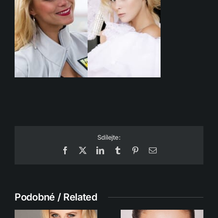
Sdílejte:
Facebook
X
LinkedIn
Tumblr
Pinterest
Email
Podobné / Related