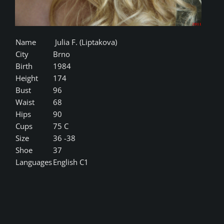
Name
Julia F. (Liptakova)
City
Brno
Birth
1984
Height
174
Bust
96
Waist
68
Hips
90
Cups
75 C
Size
36 -38
Shoe
37
Languages
English C1