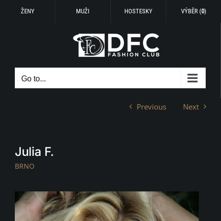
ŽENY
MUŽI
HOSTESKY
VÝBĚR (
0
)
Skip
to
content
Go to...
Previous
Next
Julia F.
BRNO