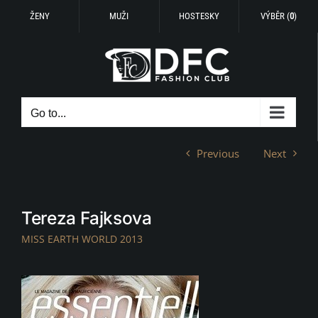
ŽENY
MUŽI
HOSTESKY
VÝBĚR (
0
)
Skip
to
content
Go to...
Previous
Next
Tereza Fajksova
MISS EARTH WORLD 2013