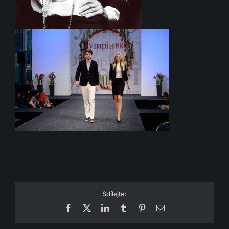
Sdílejte:
Facebook
X
LinkedIn
Tumblr
Pinterest
Email