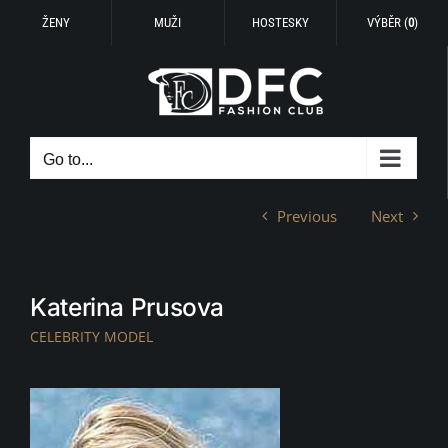
ŽENY
MUŽI
HOSTESKY
VÝBĚR (
0
)
Skip
to
content
Go to...
Previous
Next
Katerina Prusova
CELEBRITY MODEL