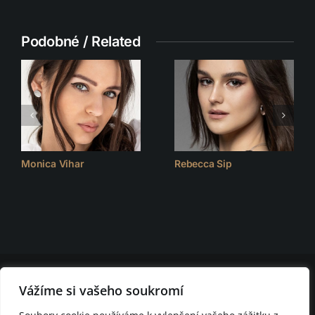
Podobné / Related
Monica Vihar
Rebecca Sip
© 2026 D.F.C. FASHION CLUB | všechna práva vyhrazena |
Nastavení
Vážíme si vašeho soukromí
cookies
D.F.C. FASHION CLUB BRNO - modelingová agentura Brno - módní