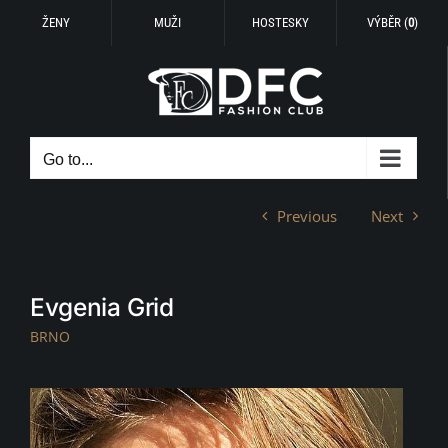
ŽENY
MUŽI
HOSTESKY
VÝBĚR (
0
)
Skip
to
content
Go to...
Previous
Next
Evgenia Grid
BRNO