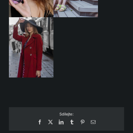
Sdílejte:
Facebook
X
LinkedIn
Tumblr
Pinterest
Email