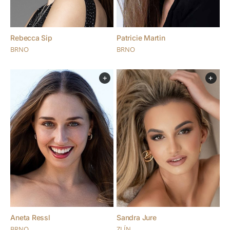
Rebecca Sip
Patricie Martin
BRNO
BRNO
+
+
Aneta Ressl
Sandra Jure
BRNO
ZLÍN