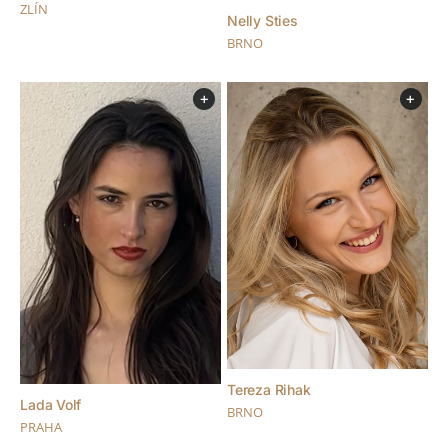
ZLÍN
Nelly Sties
BRNO
+
+
Tereza Rihak
Lada Volf
BRNO
PRAHA