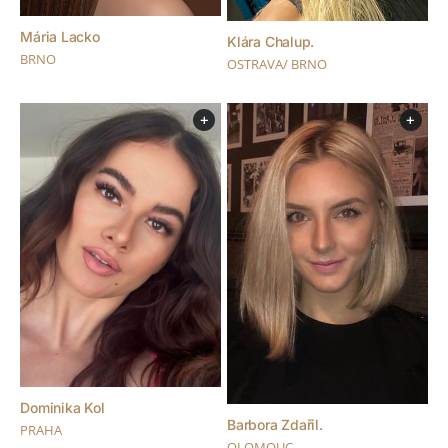
Mária Lacko
Klára Chalup.
BRNO
OSTRAVA/ BRNO
+
+
Dominika Kol
Barbora Zdařil.
PRAHA
OLOMOUC