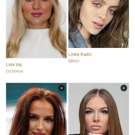
Linda Kadlc
BRNO
Lola Vaj
OSTRAVA
+
+