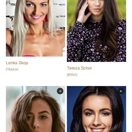
Lenka Skop
Tereza Schor
PRAHA
BRNO
+
+