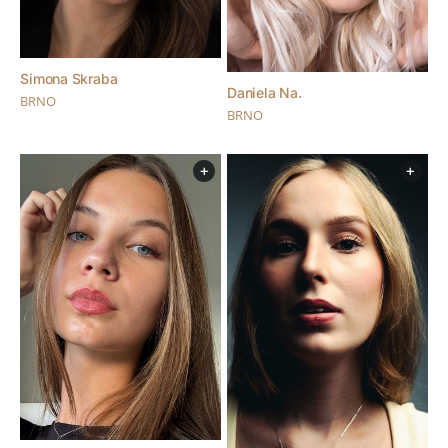
Simona Skraba
Daniela Na.
BRNO
BRNO
+
+