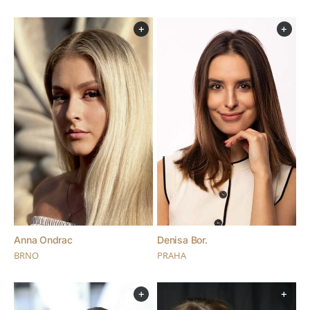
+
+
Denisa Bor.
Anna Ondrac
PRAHA
BRNO
+
+