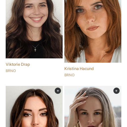
Viktorie Drap
Kristina Hacund
BRNO
BRNO
+
+