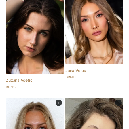
Jana Veros
BRNO
Zuzana Vsetic
BRNO
+
+