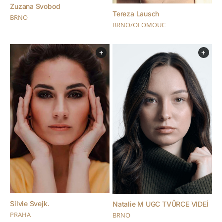
Zuzana Svobod
Tereza Lausch
BRNO
BRNO/OLOMOUC
+
+
Silvie Svejk.
Natalie M UGC TVŮRCE VIDEÍ
PRAHA
BRNO