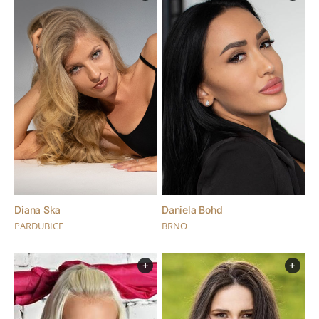
Daniela Bohd
Diana Ska
BRNO
PARDUBICE
+
+