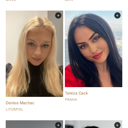
+
+
Tereza Cack
PRAHA
Denisa Machac
LITOMYSL
+
+