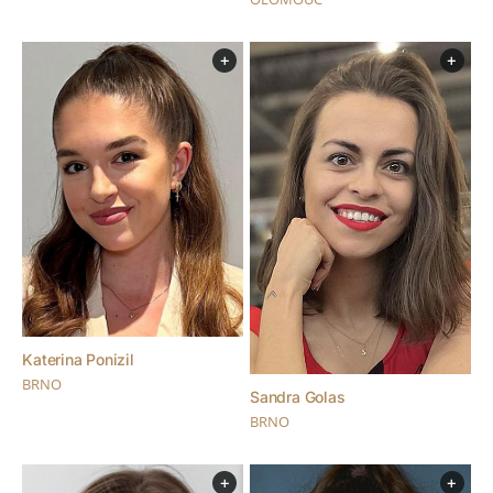
+
+
Katerina Ponizil
BRNO
Sandra Golas
BRNO
+
+