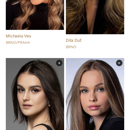
Michaela Ves
Dita Duf.
BRNO/PRAHA
BRNO
+
+