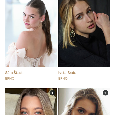
Sára Šťast.
Iveta Brab.
BRNO
BRNO
+
+