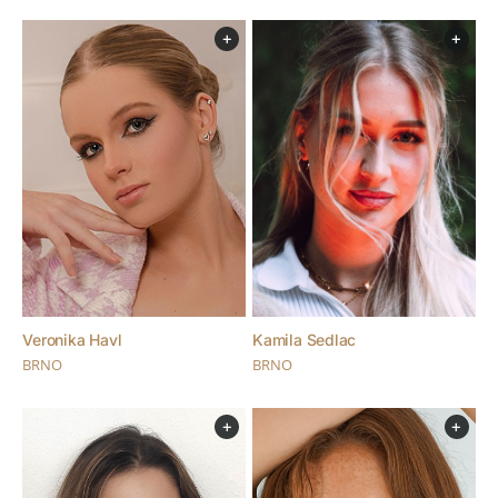
+
+
Veronika Havl
Kamila Sedlac
BRNO
BRNO
+
+