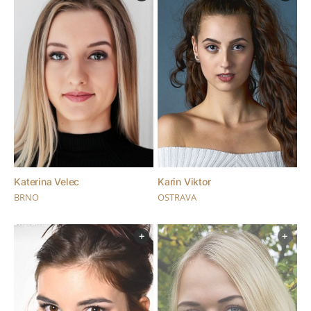
Katerina Velec
Karin Viktor
BRNO
OSTRAVA
+
+