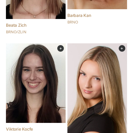
Barbara Kan
BRNO
Beata Zich
BRNO/ZLIN
+
+
Viktorie Kocfe