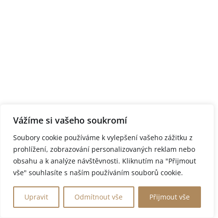
Nicole Rowland
PRAHA
Denisa Jedlin
BRNO
+
+
Vážíme si vašeho soukromí
Soubory cookie používáme k vylepšení vašeho zážitku z
prohlížení, zobrazování personalizovaných reklam nebo
obsahu a k analýze návštěvnosti. Kliknutím na "Přijmout
vše" souhlasíte s naším používáním souborů cookie.
Upravit
Odmítnout vše
Přijmout vše