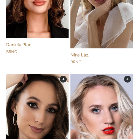
Daniela Plac
BRNO
Nina Láz.
BRNO
+
+